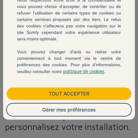
Nous respectons votre droit à la confidentialité et
vous pouvez choisir d’accepter, de contrôler ou de
refuser l'utilisation de certains types de cookies ou
certains services proposés par des tiers. Le refus
des cookies n’affectera pas votre navigation sur le
site Somfy cependant votre expérience utilisateur
sera moins optimale.
Vous pouvez changer d'avis ou retirer votre
consentement à tout moment via le centre de
PREPAREZ L'INSTALLATION
préférences des cookies. Pour plus d’informations,
politique de cookies
veuillez consulter notre
.
DE
DOOR KEEPER
En quelques minutes, découvrez
TOUT ACCEPTER
si votre porte est compatible
Gérer mes préférences
avec Door Keeper et
personnalisez votre installation.